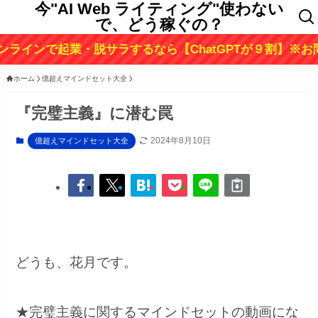
今"AI Web ライティング"使わない
で、どう稼ぐの？
起業・脱サラするなら【ChatGPTが９割】※お問い合わせは
ホーム
億超えマインドセット大全
『完璧主義』に潜む罠
2024年8月10日
億超えマインドセット大全
どうも、花月です。
★完璧主義に関するマインドセットの動画にな