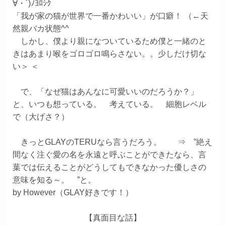
∀・´)ﾉﾖﾛｼｸ
「我が家の猫が世界で一番かわいい」が口癖！ （←天
然親バカ状態^^
しかし、僕より親になついているため僕と一緒のと
きはあまり喉をゴロゴロ鳴らさない。。少しだけ切な
い＞ ＜
で、「なぜ猫はあんなに可愛いいのだろうか？」
と、いつも想っている。 考えている。 細胞レベル
で（大げさ？）
きっとGLAYのTERUなら言うだろう。 ⇒ ”
絶え
間なく注ぐ愛の名を永遠と呼ぶことができたなら、言
葉では伝えることがどうしてもできなかった優しさの
意味を知る～。
”と。
by However（GLAY好きです！）
【真面目な話】