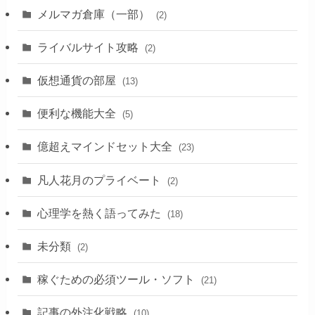
(1)
メルマガ倉庫（一部）
(2)
(3)
ライバルサイト攻略
(2)
(11)
仮想通貨の部屋
(13)
(2)
便利な機能大全
(5)
(5)
億超えマインドセット大全
(23)
凡人花月のプライベート
(2)
心理学を熱く語ってみた
(18)
未分類
(2)
稼ぐための必須ツール・ソフト
(21)
記事の外注化戦略
(10)