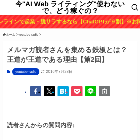
今"AI Web ライティング"使わない
で、どう稼ぐの？
起業・脱サラするなら【ChatGPTが９割】※お問い合わせは
ホーム
youtube-radio
メルマガ読者さんを集める鉄板とは？
王道が王道である理由【第2回】
2016年7月28日
youtube-radio
読者さんからの質問内容
↓