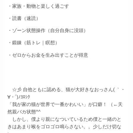
・家族・動物と楽しく過ごす
・読書（速読）
・ゾーン状態操作（自分自身に没頭）
・鍛錬（筋トレ｜瞑想）
・ゼロからお金を生み出すことが得意
☆彡 自他ともに認める、猫が大好きなおっさん( ｀・
∀・´)ﾉﾖﾛｼｸ
「我が家の猫が世界で一番かわいい」が口癖！ （←天
然親バカ状態^^
しかし、僕より親になついているため僕と一緒のと
きはあまり喉をゴロゴロ鳴らさない。。少しだけ切な