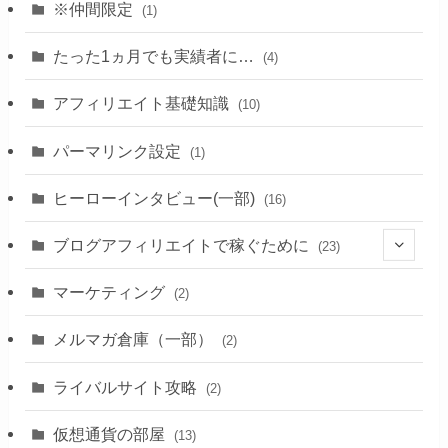
※仲間限定
(1)
たった1ヵ月でも実績者に…
(4)
アフィリエイト基礎知識
(10)
パーマリンク設定
(1)
ヒーローインタビュー(一部)
(16)
ブログアフィリエイトで稼ぐために
(23)
(1)
マーケティング
(2)
(1)
メルマガ倉庫（一部）
(2)
(3)
ライバルサイト攻略
(2)
(11)
仮想通貨の部屋
(13)