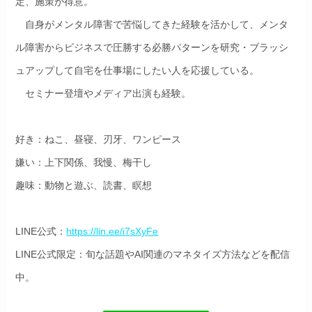
定、施策が得意。
自身がメンタル障害で苦悩してきた経験を活かして、メンタ
ル障害からビジネスで圧勝する必勝パターンを研究・ブラッシ
ュアップして自宅を仕事場にしたい人を応援している。
セミナー登壇やメディア出演も経験。
好き：ねこ、昼寝、刃牙、ワンピース
嫌い：上下関係、我慢、梅干し
趣味：動物と遊ぶ、読書、瞑想
LINE公式：
https://lin.ee/i7sXyFe
LINE公式限定：旬な話題やAI関連のマネタイズ方法などを配信
中。